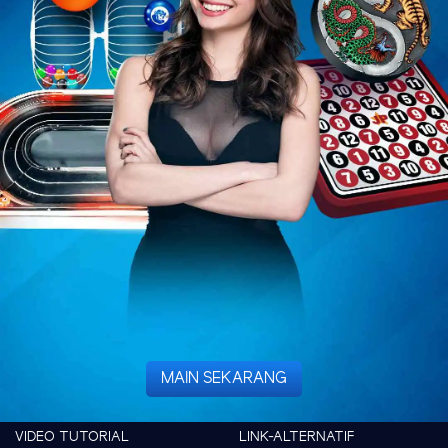
MAIN SEKARANG
VIDEO TUTORIAL
LINK-ALTERNATIF